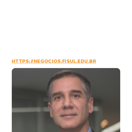
Elétrico
A Escola é um espaço de formação,
capacitação, vivências e integração, focada
em temas relacionados ao Setor Elétrico,
através de MBAs, cursos curta duração, de
reciclagem, de atualização, seminários,
webinars, palestras e encontros, dentre outros.
HTTPS://NEGOCIOS.FISUL.EDU.BR