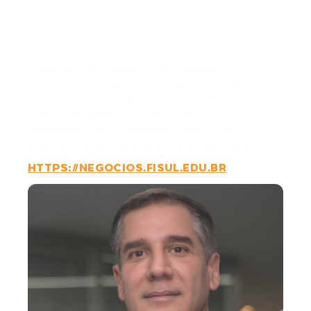
Negócios do Setor
Elétrico
A Escola é um espaço de formação,
capacitação, vivências e integração, focada
em temas relacionados ao Setor Elétrico,
através de MBAs, cursos curta duração, de
reciclagem, de atualização, seminários,
webinars, palestras e encontros, dentre outros.
HTTPS://NEGOCIOS.FISUL.EDU.BR