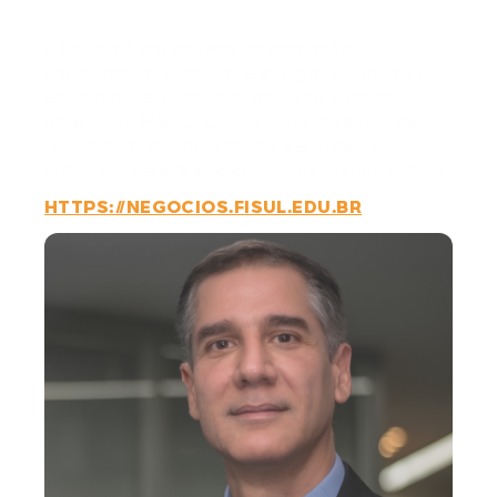
Elétrico
A Escola é um espaço de formação,
capacitação, vivências e integração, focada
em temas relacionados ao Setor Elétrico,
através de MBAs, cursos curta duração, de
reciclagem, de atualização, seminários,
webinars, palestras e encontros, dentre outros.
HTTPS://NEGOCIOS.FISUL.EDU.BR