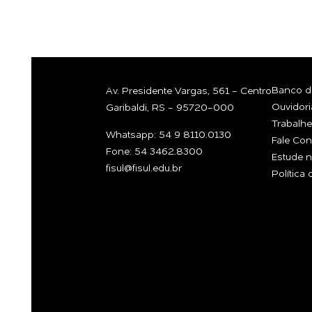
Banco de
Av. Presidente Vargas, 561 - Centro
Ouvidori
Garibaldi, RS - 95720-000
Trabalh
Whatsapp: 54 9 8110.0130
Fale Co
Fone: 54 3462.8300
Estude n
fisul@fisul.edu.br
Política