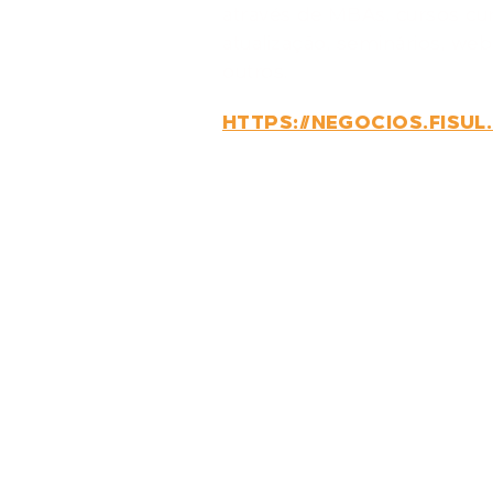
através de MBAs, cursos cur
atualização, seminários, web
outros.
HTTPS://NEGOCIOS.FISUL
GOSTARIA 
CONVERSA
COM A GEN