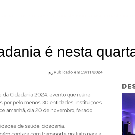
ÃO
MBAS E ESPECIALIZAÇÕES
FORMAÇÃO CONTINUADA
EXTENSÃO
BOLSA
dania é nesta quart
Publicado em 19/11/2024
Por
DES
a da Cidadania 2024, evento que reúne
os por pelo menos 30 entidades, instituições
ece amanhã, dia 20 de novembro, feriado
ividades de saúde, cidadania,
bém contará com transporte gratuito para a