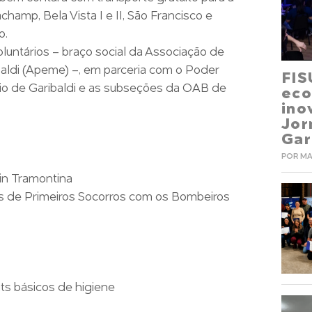
hamp, Bela Vista I e II, São Francisco e
o.
Voluntários – braço social da Associação de
ldi (Apeme) –, em parceria com o Poder
FIS
ípio de Garibaldi e as subseções da OAB de
eco
ino
Jo
Gar
POR MA
in Tramontina
s de Primeiros Socorros com os Bombeiros
its básicos de higiene