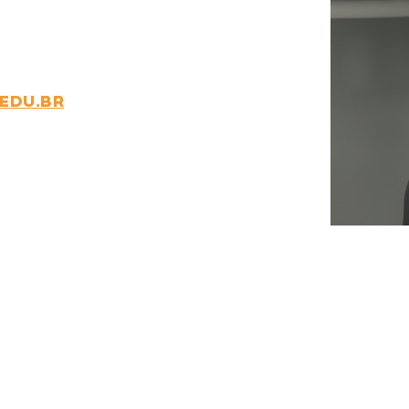
ta duração, de reciclagem, de
inars, palestras e encontros, dentre
.EDU.BR
DE
R
Whatsa
TE?