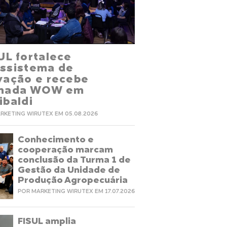
UL fortalece
ssistema de
vação e recebe
rnada WOW em
ibaldi
RKETING WIRUTEX EM 05.08.2026
Conhecimento e
cooperação marcam
conclusão da Turma 1 de
Gestão da Unidade de
Produção Agropecuária
POR MARKETING WIRUTEX EM 17.07.2026
FISUL amplia