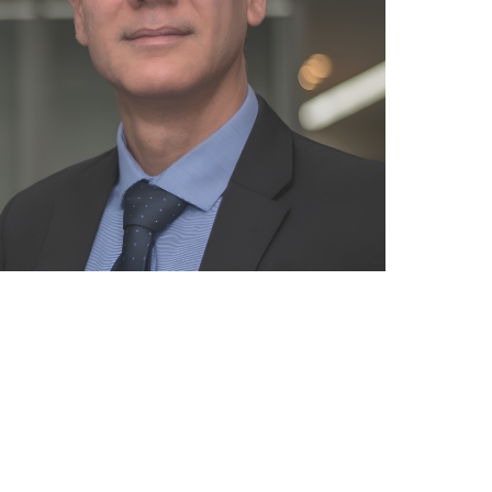
pp
E-mail