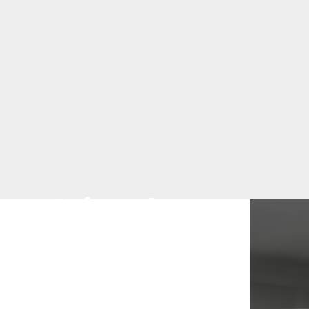
Negócios do
ico
mação, capacitação, vivências e
 relacionados ao Setor Elétrico,