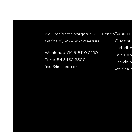
Banco de
Av. Presidente Vargas, 561 - Centro
Ouvidori
Garibaldi, RS - 95720-000
Trabalh
Whatsapp: 54 9 8110.0130
Fale Co
Fone: 54 3462.8300
Estude n
fisul@fisul.edu.br
Política