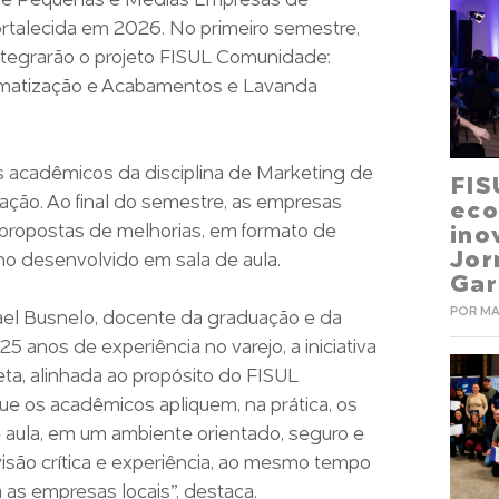
 de Pequenas e Médias Empresas de
ortalecida em 2026. No primeiro semestre,
ntegrarão o projeto FISUL Comunidade:
imatização e Acabamentos e Lavanda
s acadêmicos da disciplina de Marketing de
FIS
ação. Ao final do semestre, as empresas
eco
propostas de melhorias, em formato de
ino
Jo
lho desenvolvido em sala de aula.
Gar
POR MA
ael Busnelo, docente da graduação e da
 anos de experiência no varejo, a iniciativa
eta, alinhada ao propósito do FISUL
e os acadêmicos apliquem, na prática, os
aula, em um ambiente orientado, seguro e
isão crítica e experiência, ao mesmo tempo
as empresas locais”, destaca.