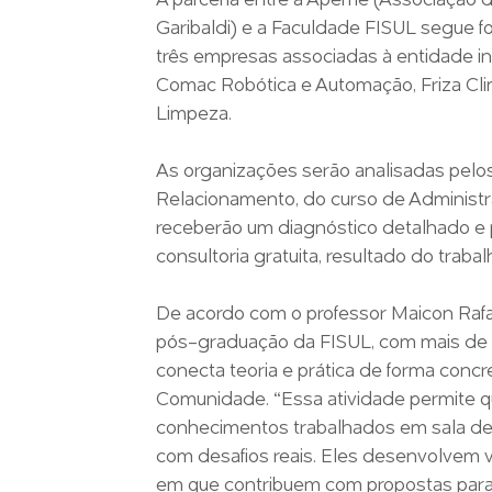
A parceria entre à Apeme (Associação
Garibaldi) e a Faculdade FISUL segue f
três empresas associadas à entidade i
Comac Robótica e Automação, Friza Cl
Limpeza.
As organizações serão analisadas pelo
Relacionamento, do curso de Administr
receberão um diagnóstico detalhado e 
consultoria gratuita, resultado do traba
De acordo com o professor Maicon Raf
pós-graduação da FISUL, com mais de 25
conecta teoria e prática de forma concr
Comunidade. “Essa atividade permite qu
conhecimentos trabalhados em sala de 
com desafios reais. Eles desenvolvem v
em que contribuem com propostas para 