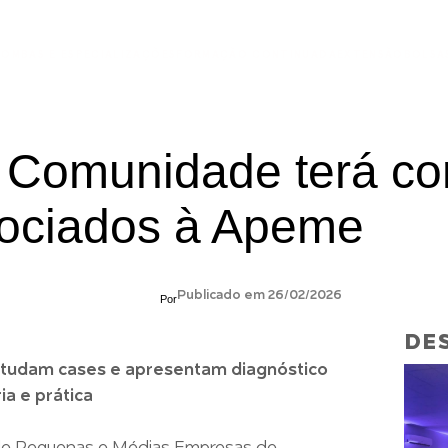
ÃO
MBAS E ESPECIALIZAÇÕES
FORMAÇÃO CONTINUADA
EXTENSÃO
BOLSA
 Comunidade terá co
ociados à Apeme
Publicado em 26/02/2026
Por
DES
studam cases e apresentam diagnóstico
ia e prática