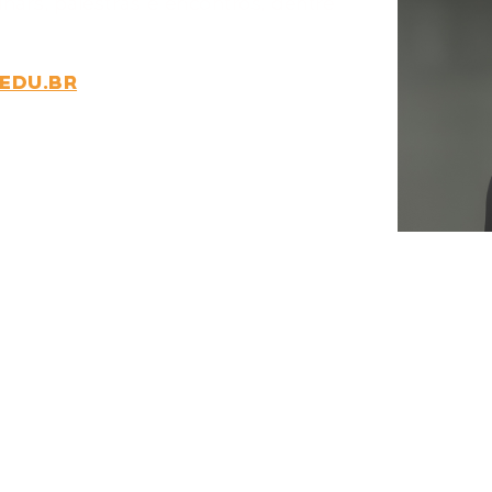
inars, palestras e encontros, dentre
.EDU.BR
DE
R
Whatsa
TE?