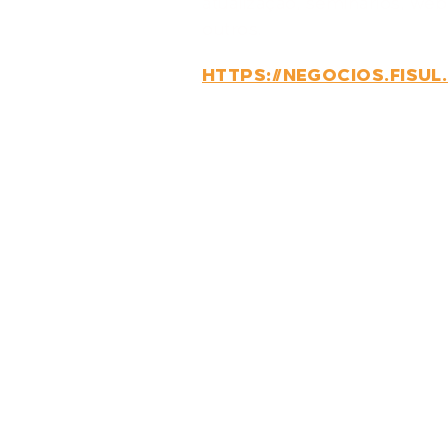
atualização, seminários, web
outros.
HTTPS://NEGOCIOS.FISUL
GOSTARIA 
CONVERSA
COM A GEN