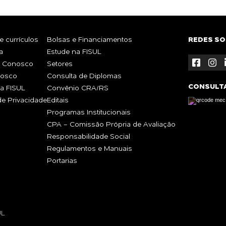
 currículos
Bolsas e Financiamentos
REDES SO
a
Estude na FISUL
e Conosco
Setores
nosco
Consulta de Diplomas
CONSULT
a FISUL
Convênio CRA/RS
 de Privacidade
Editais
Programas Institucionais
CPA - Comissão Própria de Avaliação
Responsabilidade Social
Regulamentos e Manuais
Portarias
UL