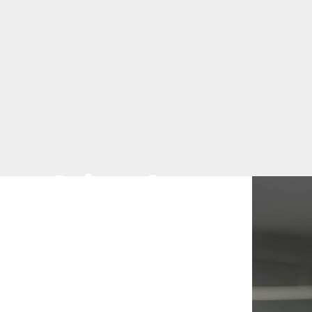
Negócios do
ico
mação, capacitação, vivências e
 relacionados ao Setor Elétrico,
ta duração, de reciclagem, de