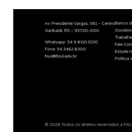
Banco de
Av. Presidente Vargas, 561 - Centro
Ouvidori
Garibaldi, RS - 95720-000
Trabalh
Whatsapp: 54 9 8110.0130
Fale Co
Fone: 54 3462.8300
Estude n
fisul@fisul.edu.br
Política
© 2026 Todos os direitos reservados a FIS