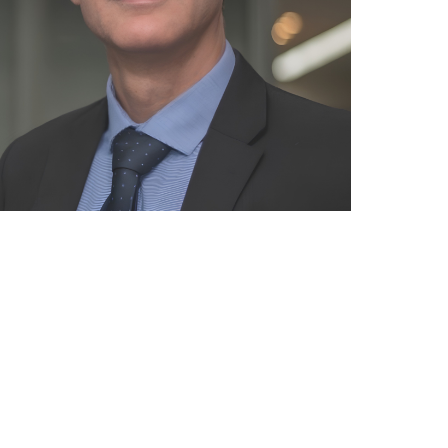
pp
E-mail