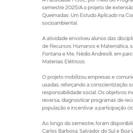
A Faculdade FISUL, por meio do Prog
semestre 2025/A o projeto de extensã
Queimadas: Um Estudo Aplicado na Comu
socioambiental.
A atividade envolveu alunos das discip
de Recursos Humanos e Matemática, so
Fontana e Me. Nédio Andreolli, em parce
Materiais Elétricos.
O projeto mobilizou empresas e comuni
usadas, reforçando a conscientização so
responsabilidade social. Os objetivos inc
reversa, diagnosticar programas de rec
população e incentivar a participação ci
Ao longo do semestre, foram disponibil
Carlos Barbosa, Salvador do Sul e Boa 