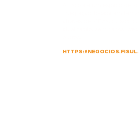
A Escola é um espaço de for
integração, focada em temas
através de MBAs, cursos cur
atualização, seminários, web
outros.
HTTPS://NEGOCIOS.FISUL
GOSTARIA 
CONVERSA