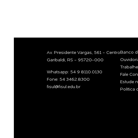
COM A GEN
Banco de
Av. Presidente Vargas, 561 - Centro
Ouvidori
Garibaldi, RS - 95720-000
Trabalh
Whatsapp: 54 9 8110.0130
Fale Co
Fone: 54 3462.8300
Estude n
fisul@fisul.edu.br
Política