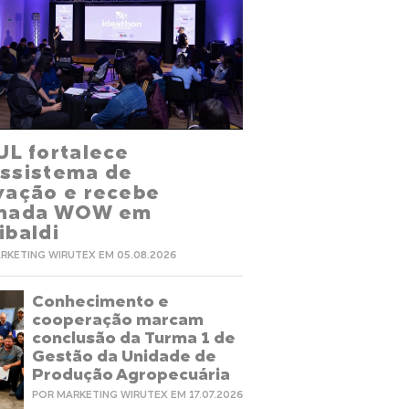
UL fortalece
ssistema de
vação e recebe
rnada WOW em
ibaldi
RKETING WIRUTEX EM 05.08.2026
Conhecimento e
cooperação marcam
conclusão da Turma 1 de
Gestão da Unidade de
Produção Agropecuária
POR MARKETING WIRUTEX EM 17.07.2026