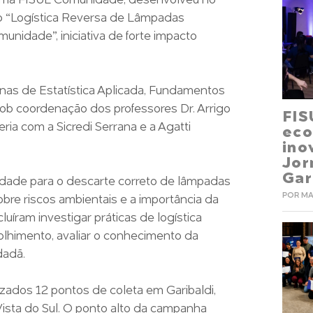
rama FISUL Comunidade, desenvolveu no
o “Logística Reversa de Lâmpadas
nidade”, iniciativa de forte impacto
linas de Estatística Aplicada, Fundamentos
b coordenação dos professores Dr. Arrigo
FIS
ria com a Sicredi Serrana e a Agatti
eco
ino
Jo
Gar
dade para o descarte correto de lâmpadas
POR MA
bre riscos ambientais e a importância da
luíram investigar práticas de logística
olhimento, avaliar o conhecimento da
dadã.
izados 12 pontos de coleta em Garibaldi,
Vista do Sul. O ponto alto da campanha