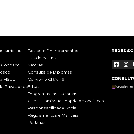
TE?
 currículos
Bolsas e Financiamentos
REDES SO
a
Estude na FISUL
e Conosco
Setores
nosco
Consulta de Diplomas
CONSULT
a FISUL
Convênio CRA/RS
 de Privacidade
Editais
Programas Institucionais
CPA - Comissão Própria de Avaliação
Responsabilidade Social
Regulamentos e Manuais
Portarias