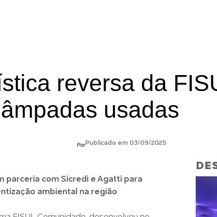
ÃO
MBAS E ESPECIALIZAÇÕES
FORMAÇÃO CONTINUADA
EXTENSÃO
BOLSA
ística reversa da FI
 lâmpadas usadas
Publicado em 03/09/2025
Por
DES
 parceria com Sicredi e Agatti para
ntização ambiental na região