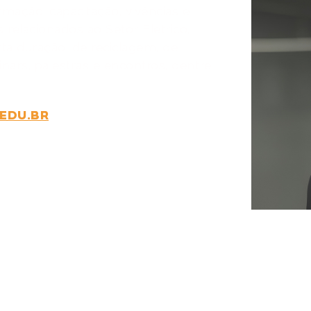
mação, capacitação, vivências e
 relacionados ao Setor Elétrico,
ta duração, de reciclagem, de
inars, palestras e encontros, dentre
.EDU.BR
DE
R
Whatsa