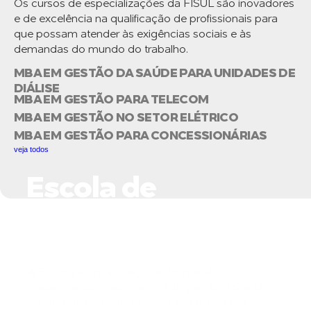
Os cursos de especializações da FISUL são inovadores
e de excelência na qualificação de profissionais para
que possam atender às exigências sociais e às
demandas do mundo do trabalho.
MBA EM GESTÃO DA SAÚDE PARA UNIDADES DE
DIÁLISE
MBA EM GESTÃO PARA TELECOM
MBA EM GESTÃO NO SETOR ELÉTRICO
MBA EM GESTÃO PARA CONCESSIONÁRIAS
veja todos
Escola de
Negócios do Setor
Elétrico
A Escola é um espaço de formação,
capacitação, vivências e integração, focada
em temas relacionados ao Setor Elétrico,