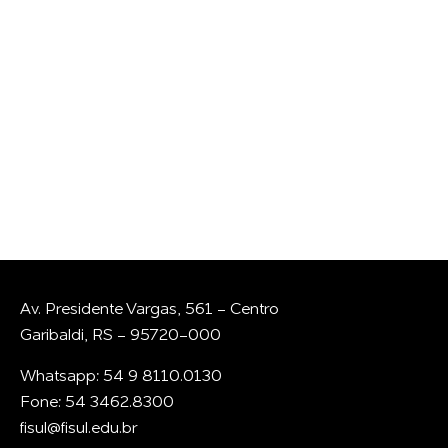
CONVERSAR COM A
GENTE?
Whatsapp
E-mail
Av. Presidente Vargas, 561 - Centro
Garibaldi, RS - 95720-000
Whatsapp: 54 9 8110.0130
Fone: 54 3462.8300
fisul@fisul.edu.br