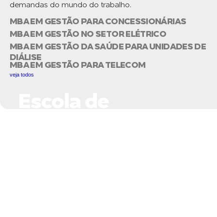
demandas do mundo do trabalho.
MBA EM GESTÃO PARA CONCESSIONÁRIAS
MBA EM GESTÃO NO SETOR ELÉTRICO
MBA EM GESTÃO DA SAÚDE PARA UNIDADES DE
DIÁLISE
MBA EM GESTÃO PARA TELECOM
veja todos
Escola de
Negócios do Setor
Elétrico
A Escola é um espaço de formação,
capacitação, vivências e integração, focada
em temas relacionados ao Setor Elétrico,
através de MBAs, cursos curta duração, de
reciclagem, de atualização, seminários,
webinars, palestras e encontros, dentre outros.