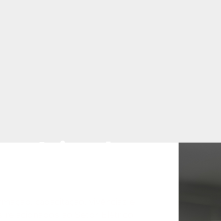
Negócios do
ico
mação, capacitação, vivências e
 relacionados ao Setor Elétrico,