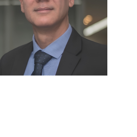
pp
E-mail