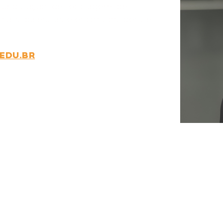
ta duração, de reciclagem, de
inars, palestras e encontros, dentre
.EDU.BR
DE
R
Whatsa
TE?