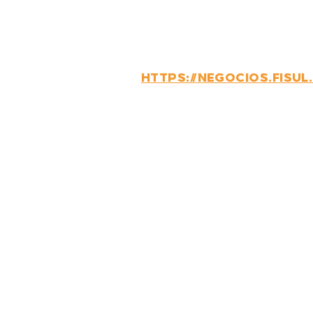
através de MBAs, cursos cur
atualização, seminários, web
outros.
HTTPS://NEGOCIOS.FISUL
GOSTARIA 
CONVERSA
COM A GEN