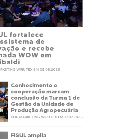
UL fortalece
ssistema de
vação e recebe
rnada WOW em
ibaldi
RKETING WIRUTEX EM 05.08.2026
Conhecimento e
cooperação marcam
conclusão da Turma 1 de
Gestão da Unidade de
Produção Agropecuária
POR MARKETING WIRUTEX EM 17.07.2026
FISUL amplia