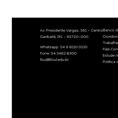
Banco de
Av. Presidente Vargas, 561 - Centro
Ouvidori
Garibaldi, RS - 95720-000
Trabalh
Whatsapp: 54 9 8110.0130
Fale Co
Fone: 54 3462.8300
Estude n
fisul@fisul.edu.br
Política