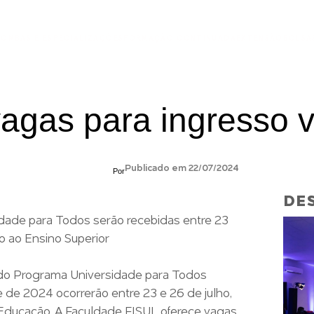
ÃO
MBAS E ESPECIALIZAÇÕES
FORMAÇÃO CONTINUADA
EXTENSÃO
BOLSA
vagas para ingresso v
Publicado em 22/07/2024
Por
DES
idade para Todos serão recebidas entre 23
so ao Ensino Superior
o do Programa Universidade para Todos
 de 2024 ocorrerão entre 23 e 26 de julho,
 Educação. A Faculdade FISUL oferece vagas