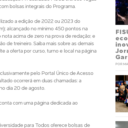
com bolsas integrais do Programa.
ealizado a edição de 2022 ou 2023 do
m); alcançado no mínimo 450 pontos na
FIS
 nota acima de zero na prova de redação; e
eco
o de treineiro. Saiba mais sobre as demais
ino
Jo
e a oferta por curso, turno e local na página
Gar
POR MA
 exclusivamente pelo Portal Único de Acesso
sultado ocorrerá em duas chamadas: a
 no dia 20 de agosto.
L conta com uma página dedicada ao
iversidade para Todos oferece bolsas de