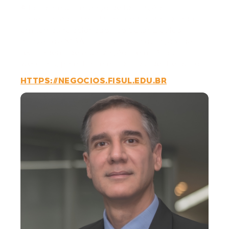
A Escola é um espaço de formação,
capacitação, vivências e integração, focada
em temas relacionados ao Setor Elétrico,
através de MBAs, cursos curta duração, de
reciclagem, de atualização, seminários,
webinars, palestras e encontros, dentre outros.
HTTPS://NEGOCIOS.FISUL.EDU.BR