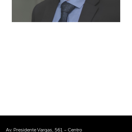
GOSTARIA DE
CONVERSAR COM A
GENTE?
Whatsapp
E-mail
Av. Presidente Vargas, 561 - Centro