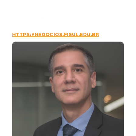
em temas relacionados ao Setor Elétrico,
através de MBAs, cursos curta duração, de
reciclagem, de atualização, seminários,
webinars, palestras e encontros, dentre outros.
HTTPS://NEGOCIOS.FISUL.EDU.BR