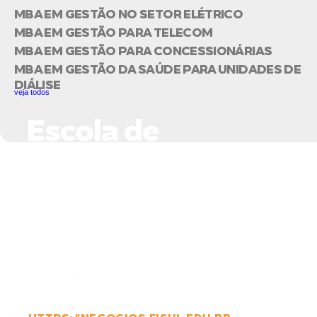
MBA EM GESTÃO NO SETOR ELÉTRICO
MBA EM GESTÃO PARA TELECOM
MBA EM GESTÃO PARA CONCESSIONÁRIAS
MBA EM GESTÃO DA SAÚDE PARA UNIDADES DE
DIÁLISE
veja todos
Escola de
Negócios do Setor
Elétrico
A Escola é um espaço de formação,
capacitação, vivências e integração, focada
em temas relacionados ao Setor Elétrico,
através de MBAs, cursos curta duração, de
reciclagem, de atualização, seminários,
webinars, palestras e encontros, dentre outros.