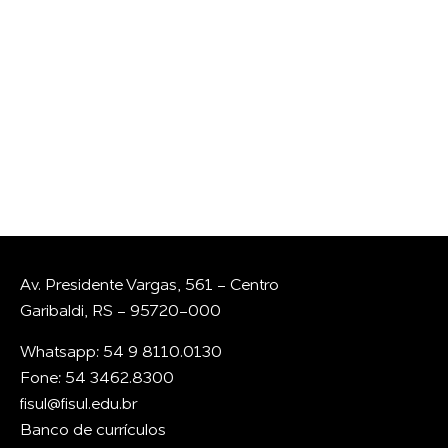
CONVERSAR COM A
GENTE?
Whatsapp
E-mail
Av. Presidente Vargas, 561 - Centro
Garibaldi, RS - 95720-000
Whatsapp: 54 9 8110.0130
Fone: 54 3462.8300
fisul@fisul.edu.br
Banco de currículos