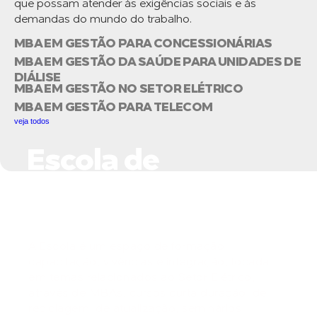
que possam atender às exigências sociais e às
demandas do mundo do trabalho.
MBA EM GESTÃO PARA CONCESSIONÁRIAS
MBA EM GESTÃO DA SAÚDE PARA UNIDADES DE
DIÁLISE
MBA EM GESTÃO NO SETOR ELÉTRICO
MBA EM GESTÃO PARA TELECOM
veja todos
Escola de
Negócios do Setor
Elétrico
A Escola é um espaço de formação,
capacitação, vivências e integração, focada
em temas relacionados ao Setor Elétrico,
através de MBAs, cursos curta duração, de
reciclagem, de atualização, seminários,