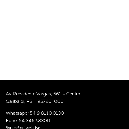
GOSTARIA DE
CONVERSAR COM A
GENTE?
Whatsapp
E-mail
Av. Presidente Vargas, 561 - Centro
Garibaldi, RS - 95720-000
Whatsapp: 54 9 8110.0130
Fone: 54 3462.8300
fisul@fisul.edu.br