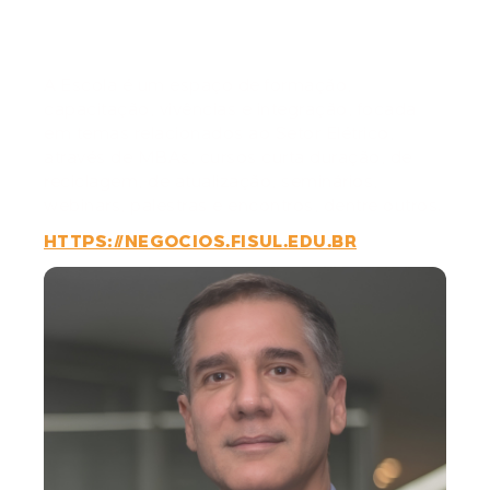
Elétrico
A Escola é um espaço de formação,
capacitação, vivências e integração, focada
em temas relacionados ao Setor Elétrico,
através de MBAs, cursos curta duração, de
reciclagem, de atualização, seminários,
webinars, palestras e encontros, dentre outros.
HTTPS://NEGOCIOS.FISUL.EDU.BR