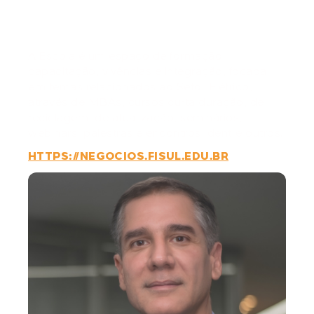
Elétrico
A Escola é um espaço de formação,
capacitação, vivências e integração, focada
em temas relacionados ao Setor Elétrico,
através de MBAs, cursos curta duração, de
reciclagem, de atualização, seminários,
webinars, palestras e encontros, dentre outros.
HTTPS://NEGOCIOS.FISUL.EDU.BR