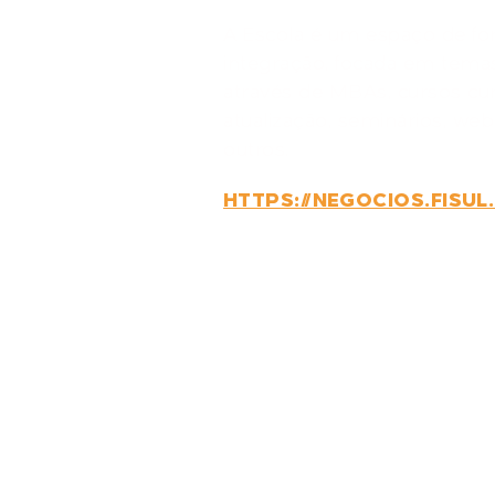
A Escola é um espaço de for
integração, focada em temas
através de MBAs, cursos cur
atualização, seminários, web
outros.
HTTPS://NEGOCIOS.FISUL
GOSTARIA 
CONVERSA