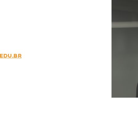
mação, capacitação, vivências e
 relacionados ao Setor Elétrico,
ta duração, de reciclagem, de
inars, palestras e encontros, dentre
.EDU.BR
DE
R