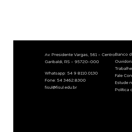
COM A GEN
Banco de
Av. Presidente Vargas, 561 - Centro
Ouvidori
Garibaldi, RS - 95720-000
Trabalh
Whatsapp: 54 9 8110.0130
Fale Co
Fone: 54 3462.8300
Estude n
fisul@fisul.edu.br
Política