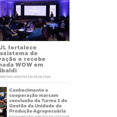
UL fortalece
ssistema de
vação e recebe
rnada WOW em
ibaldi
RKETING WIRUTEX EM 05.08.2026
Conhecimento e
cooperação marcam
conclusão da Turma 1 de
Gestão da Unidade de
Produção Agropecuária