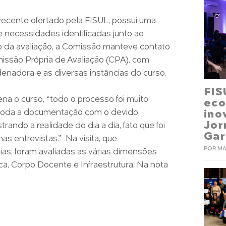
 recente ofertado pela FISUL, possui uma
 de necessidades identificadas junto ao
o da avaliação, a Comissão manteve contato
issão Própria de Avaliação (CPA), com
enadora e as diversas instâncias do curso.
FIS
na o curso, “todo o processo foi muito
eco
o toda a documentação com o devido
ino
Jo
ando a realidade do dia a dia, fato que foi
Gar
as entrevistas.” Na visita, que
POR MA
as, foram avaliadas as várias dimensões
, Corpo Docente e Infraestrutura. Na nota