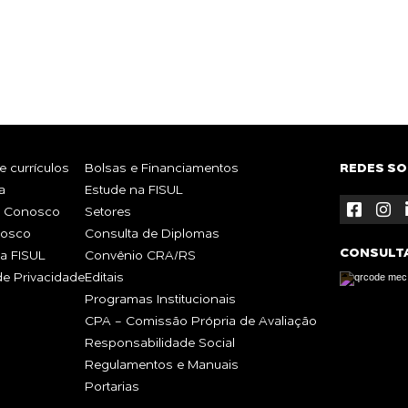
Whatsa
TE?
 currículos
Bolsas e Financiamentos
REDES SO
a
Estude na FISUL
e Conosco
Setores
nosco
Consulta de Diplomas
CONSULT
a FISUL
Convênio CRA/RS
 de Privacidade
Editais
Programas Institucionais
CPA - Comissão Própria de Avaliação
Responsabilidade Social
Regulamentos e Manuais
Portarias