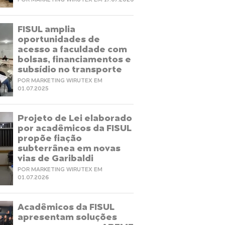
POR MARKETING WIRUTEX EM 17.07.2026
FISUL amplia
oportunidades de
acesso a faculdade com
bolsas, financiamentos e
subsídio no transporte
POR MARKETING WIRUTEX EM
01.07.2025
Projeto de Lei elaborado
por acadêmicos da FISUL
propõe fiação
subterrânea em novas
vias de Garibaldi
POR MARKETING WIRUTEX EM
01.07.2026
Acadêmicos da FISUL
apresentam soluções