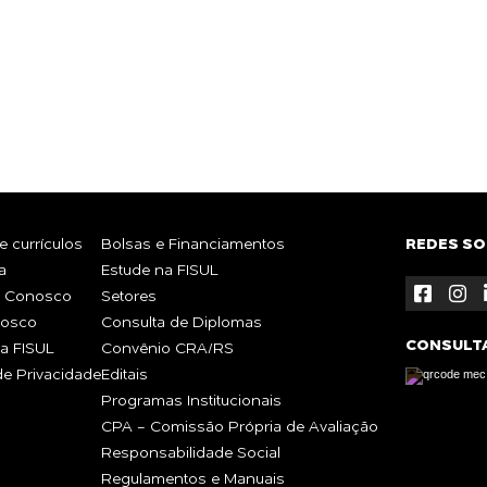
R
Whatsa
TE?
 currículos
Bolsas e Financiamentos
REDES SO
a
Estude na FISUL
e Conosco
Setores
nosco
Consulta de Diplomas
CONSULT
a FISUL
Convênio CRA/RS
 de Privacidade
Editais
Programas Institucionais
CPA - Comissão Própria de Avaliação
Responsabilidade Social
Regulamentos e Manuais