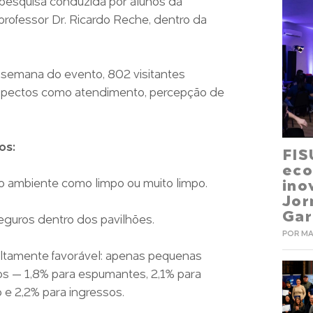
o pesquisa conduzida por alunos da
rofessor Dr. Ricardo Reche, dentro da
e semana do evento, 802 visitantes
 aspectos como atendimento, percepção de
os:
FIS
eco
 o ambiente como limpo ou muito limpo.
ino
Jo
Gar
eguros dentro dos pavilhões.
POR MA
 altamente favorável: apenas pequenas
os — 1,8% para espumantes, 2,1% para
 e 2,2% para ingressos.