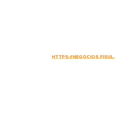
Setor Elétr
A Escola é um espaço de for
integração, focada em temas
através de MBAs, cursos cur
atualização, seminários, web
outros.
HTTPS://NEGOCIOS.FISUL
GOSTARIA 