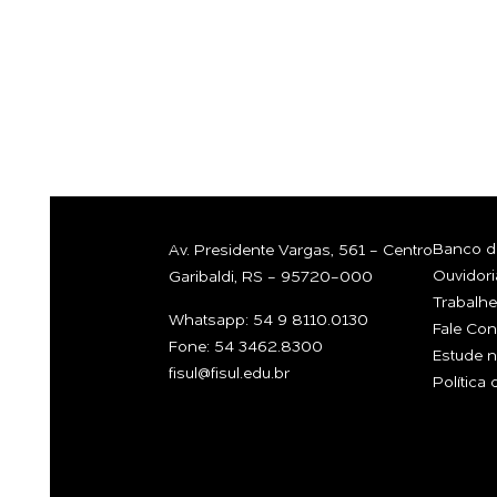
CONVERSA
COM A GEN
Banco de
Av. Presidente Vargas, 561 - Centro
Ouvidori
Garibaldi, RS - 95720-000
Trabalh
Whatsapp: 54 9 8110.0130
Fale Co
Fone: 54 3462.8300
Estude n
fisul@fisul.edu.br
Política