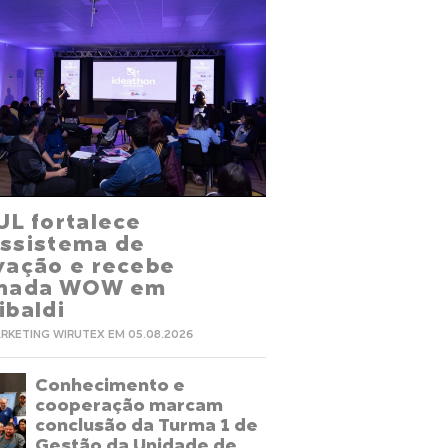
UL fortalece
ssistema de
vação e recebe
rnada WOW em
ibaldi
RKETING WIRUTEX EM 05.08.2026
Conhecimento e
cooperação marcam
conclusão da Turma 1 de
Gestão da Unidade de