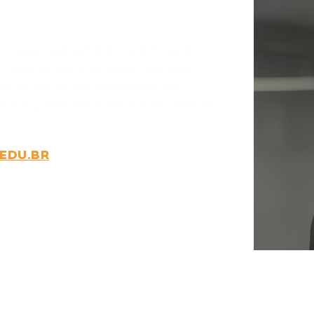
ico
mação, capacitação, vivências e
 relacionados ao Setor Elétrico,
ta duração, de reciclagem, de
inars, palestras e encontros, dentre
.EDU.BR
DE