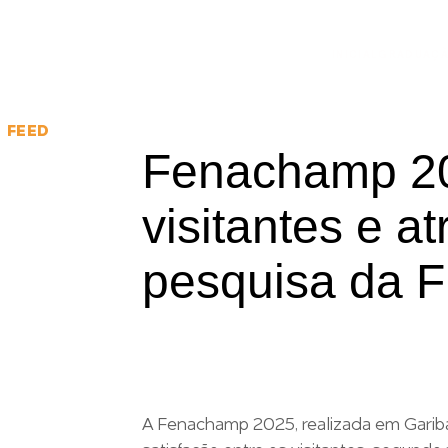
INICIAL
GRADUAÇ
FEED
Fenachamp 20
visitantes e a
pesquisa da 
A Fenachamp 2025, realizada em Gariba