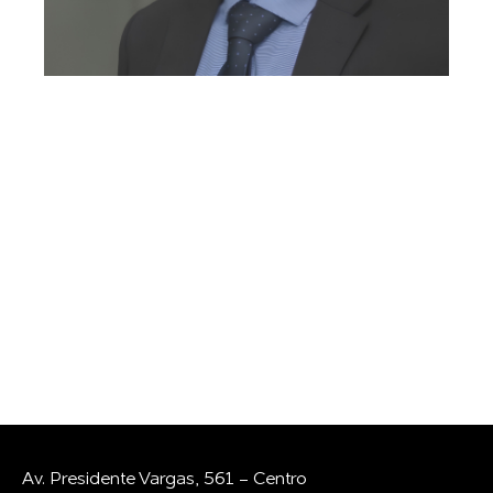
GOSTARIA DE
CONVERSAR COM A
GENTE?
Whatsapp
E-mail
Av. Presidente Vargas, 561 - Centro