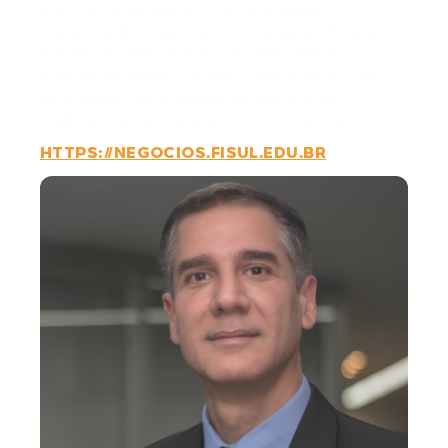
A Escola é um espaço de formação,
capacitação, vivências e integração, focada
em temas relacionados ao Setor Elétrico,
através de MBAs, cursos curta duração, de
reciclagem, de atualização, seminários,
webinars, palestras e encontros, dentre outros.
HTTPS://NEGOCIOS.FISUL.EDU.BR