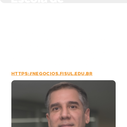
Negócios do Setor
Elétrico
A Escola é um espaço de formação,
capacitação, vivências e integração, focada
em temas relacionados ao Setor Elétrico,
através de MBAs, cursos curta duração, de
reciclagem, de atualização, seminários,
webinars, palestras e encontros, dentre outros.
HTTPS://NEGOCIOS.FISUL.EDU.BR