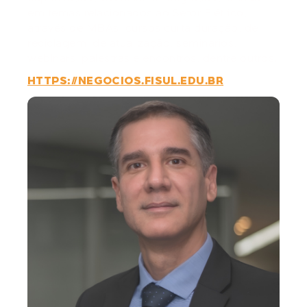
em temas relacionados ao Setor Elétrico,
através de MBAs, cursos curta duração, de
reciclagem, de atualização, seminários,
webinars, palestras e encontros, dentre outros.
HTTPS://NEGOCIOS.FISUL.EDU.BR