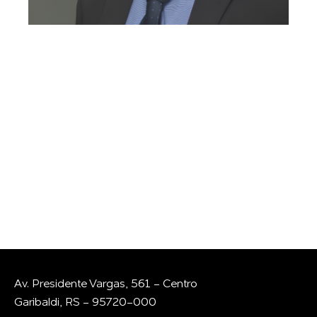
GOSTARIA DE
CONVERSAR COM A
GENTE?
Whatsapp
E-mail
Av. Presidente Vargas, 561 - Centro
Garibaldi, RS - 95720-000