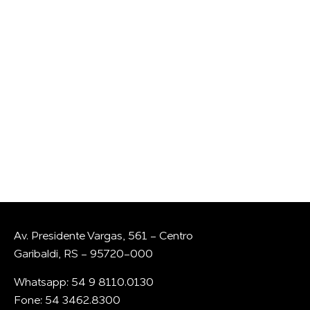
GOSTARIA DE
CONVERSAR COM A
GENTE?
Whatsapp
E-mail
Av. Presidente Vargas, 561 - Centro
Garibaldi, RS - 95720-000
Whatsapp: 54 9 8110.0130
Fone: 54 3462.8300