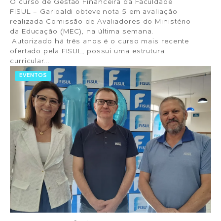
O curso de Gestão Financeira da Faculdade
FISUL - Garibaldi obteve nota 5 em avaliação
realizada Comissão de Avaliadores do Ministério
da Educação (MEC), na última semana.
Autorizado há três anos é o curso mais recente
ofertado pela FISUL, possui uma estrutura
curricular...
EVENTOS