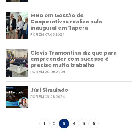
MBA em Gestão de
Cooperativas realiza aula
inaugural em Tapera
POR EM 07.06.2024
Clovis Tramontina diz que para
empreender com sucesso é
preciso muito trabalho
POR EM 20.06.2024
Júri Simulado
POR EM 19.08.2024
1
2
3
4
5
6