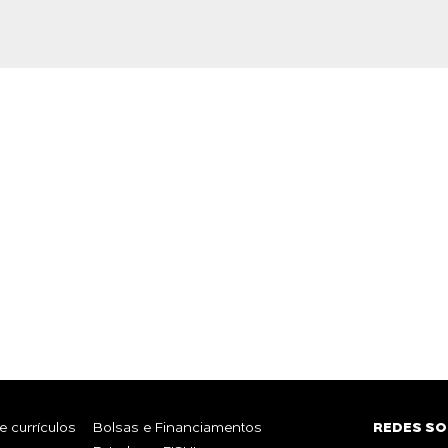
DE
R
Whatsa
TE?
 currículos
Bolsas e Financiamentos
REDES SO