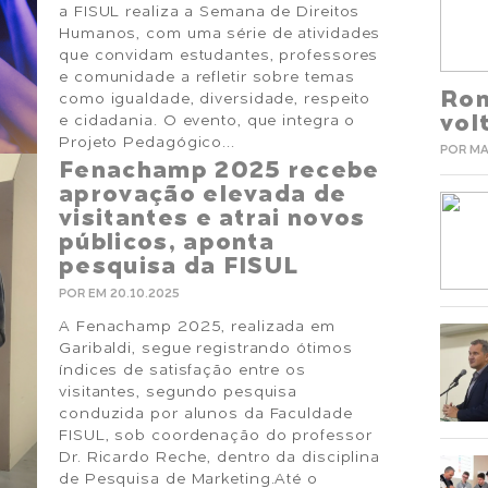
a FISUL realiza a Semana de Direitos
Humanos, com uma série de atividades
que convidam estudantes, professores
e comunidade a refletir sobre temas
Ron
como igualdade, diversidade, respeito
vol
e cidadania. O evento, que integra o
Projeto Pedagógico...
POR MA
Fenachamp 2025 recebe
aprovação elevada de
visitantes e atrai novos
públicos, aponta
pesquisa da FISUL
POR EM 20.10.2025
A Fenachamp 2025, realizada em
Garibaldi, segue registrando ótimos
índices de satisfação entre os
visitantes, segundo pesquisa
conduzida por alunos da Faculdade
FISUL, sob coordenação do professor
Dr. Ricardo Reche, dentro da disciplina
de Pesquisa de Marketing.Até o