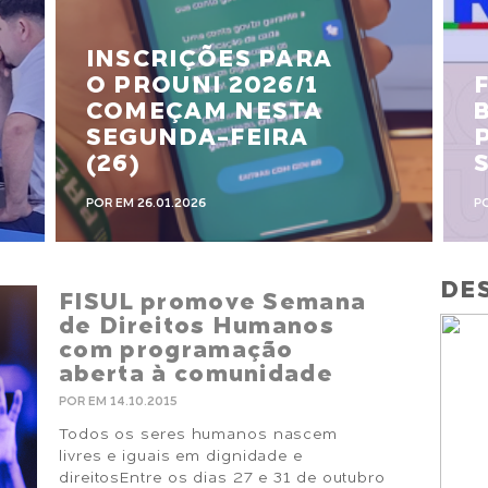
INSCRIÇÕES PARA
O PROUNI 2026/1
COMEÇAM NESTA
SEGUNDA-FEIRA
(26)
POR EM 26.01.2026
P
DES
FISUL promove Semana
de Direitos Humanos
com programação
aberta à comunidade
POR EM 14.10.2015
Todos os seres humanos nascem
livres e iguais em dignidade e
direitosEntre os dias 27 e 31 de outubro