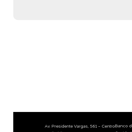
GOSTARIA 
CONVERSA
COM A GEN
Banco de
Av. Presidente Vargas, 561 - Centro