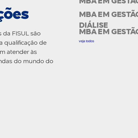
MBA EM GESTÃ
ções
MBA EM GESTÃO
DIÁLISE
MBA EM GESTÃ
s da FISUL são
veja todos
a qualificação de
am atender às
mandas do mundo do