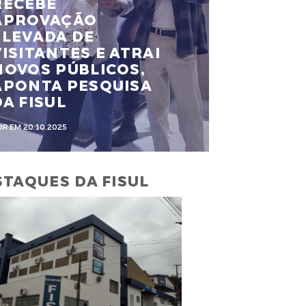
RECEBE
APROVAÇÃO
ELEVADA DE
VISITANTES E ATRAI
NOVOS PÚBLICOS,
APONTA PESQUISA
DA FISUL
OR EM 20.10.2025
TAQUES DA FISUL