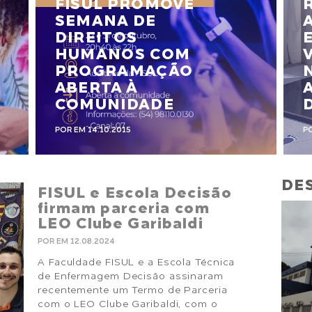
FISUL PROMOVE
SEMANA DE
DIREITOS
HUMANOS COM
PROGRAMAÇÃO
ABERTA À
COMUNIDADE
POR EM 14.10.2015
P
DES
FISUL e Escola Decisão
firmam parceria com
LEO Clube Garibaldi
POR EM 12.08.2024
A Faculdade FISUL e a Escola Técnica
de Enfermagem Decisão assinaram
recentemente um Termo de Parceria
com o LEO Clube Garibaldi, com o