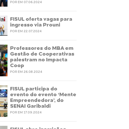
POR EM 07.06.2024
FISUL oferta vagas para
ingresso via Prouni
POR EM 22.07.2024
Professores do MBA em
Gestão de Cooperativas
palestram no Impacta
Coop
POR EM 26.08.2024
FISUL participa do
evento do evento ‘Mente
Empreendedora’, do
SENAI Garibaldi
POR EM 17.09.2024