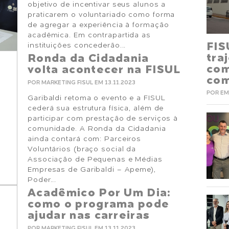
objetivo de incentivar seus alunos a
praticarem o voluntariado como forma
de agregar a experiência à formação
acadêmica. Em contrapartida as
FIS
instituições concederão...
tra
Ronda da Cidadania
com
volta acontecer na FISUL
com
POR MARKETING FISUL EM 13.11.2023
POR EM
Garibaldi retoma o evento e a FISUL
cederá sua estrutura física, além de
participar com prestação de serviços à
comunidade. A Ronda da Cidadania
ainda contará com: Parceiros
Voluntários (braço social da
Associação de Pequenas e Médias
Empresas de Garibaldi – Apeme),
Poder...
Acadêmico Por Um Dia:
como o programa pode
ajudar nas carreiras
POR MARKETING FISUL EM 13.11.2023