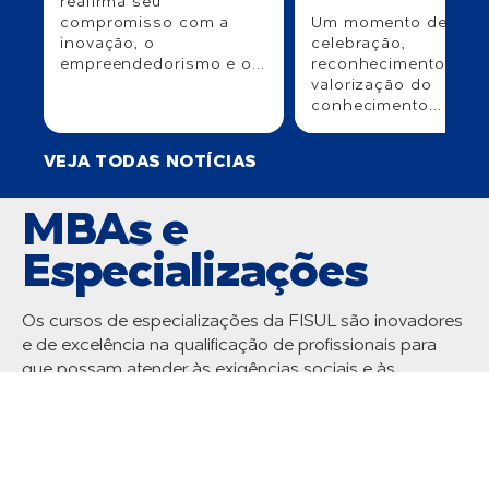
reafirma seu
compromisso com a
Um momento de
inovação, o
celebração,
empreendedorismo e o...
reconhecimento e
valorização do
conhecimento...
VEJA TODAS NOTÍCIAS
MBAs e
Especializações
Os cursos de especializações da FISUL são inovadores
e de excelência na qualificação de profissionais para
que possam atender às exigências sociais e às
demandas do mundo do trabalho.
MBA EM GESTÃO PARA CONCESSIONÁRIAS
MBA EM GESTÃO DA SAÚDE PARA UNIDADES DE
DIÁLISE