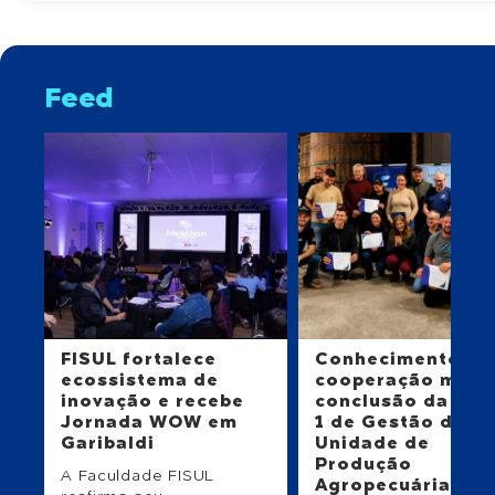
Feed
FISUL fortalece
Conhecimento e
ecossistema de
cooperação mar
inovação e recebe
conclusão da Tur
Jornada WOW em
1 de Gestão da
Garibaldi
Unidade de
Produção
A Faculdade FISUL
Agropecuária