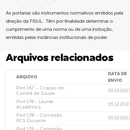
As portarias são instrumentos normativos emitidos pela
direção da FISUL. Têm por finalidade determinar o
cumprimento de uma norma ou de uma instrução,
emitidas pelas instâncias institucionais de poder.
Arquivos relacionados
DATA DE
ARQUIVO
ENVIO
Port.167 - Criação do
05.12.202
Comitê de Saúde
Port.176- Láurea
05.12.202
Acadêmica
Port.178 - Comissão
05.12.202
PCS Docente
Port.179 - Comissão