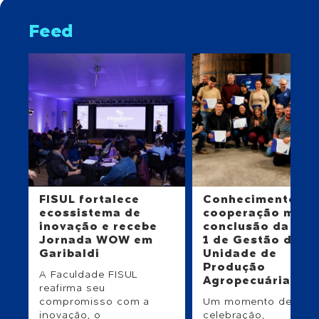
Feed
FISUL fortalece
Conhecimento e
ecossistema de
cooperação mar
inovação e recebe
conclusão da Tur
Jornada WOW em
1 de Gestão da
Garibaldi
Unidade de
Produção
A Faculdade FISUL
Agropecuária
reafirma seu
compromisso com a
Um momento de
inovação, o
celebração,