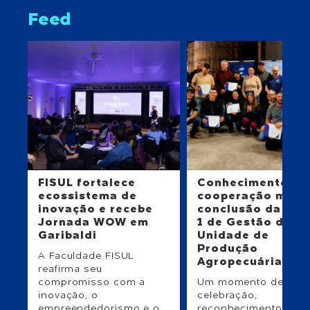
Feed
FISUL fortalece
Conhecimento e
ecossistema de
cooperação mar
inovação e recebe
conclusão da Tur
Jornada WOW em
1 de Gestão da
Garibaldi
Unidade de
Produção
A Faculdade FISUL
Agropecuária
reafirma seu
compromisso com a
Um momento de
inovação, o
celebração,
empreendedorismo e o...
reconhecimento e