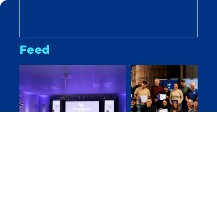
Feed
FISUL fortalece
Conhecimento e
ecossistema de
cooperação mar
inovação e recebe
conclusão da Tur
Jornada WOW em
1 de Gestão da
Garibaldi
Unidade de
Produção
A Faculdade FISUL