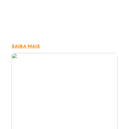
capacitação, vivências e integração, focada
em temas relacionados ao Setor Elétrico,
através de MBAs, cursos de formação
continuada, de curta duração, rápidos, de
reciclagem, de atualização, seminários,
webinars, palestras e encontros, dentre outros.
SAIBA MAIS