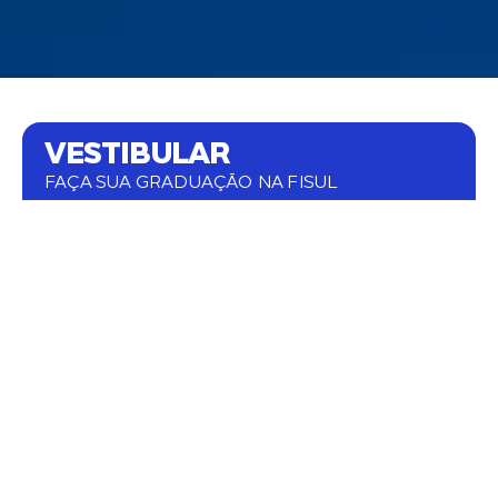
VESTIBULAR
FAÇA SUA GRADUAÇÃO NA FISUL
Excelência acadêmica, professores altamente
qualificados e infraestrutura de ponta.
Currículo alinhado às demandas do mercado,
professores com experiência prática.
Conquiste seu objetivo de vida.
COMECE AGORA
BOLSAS / FINANCIAMENTOS
FAÇA SUA GRADUAÇÃO NA FISUL