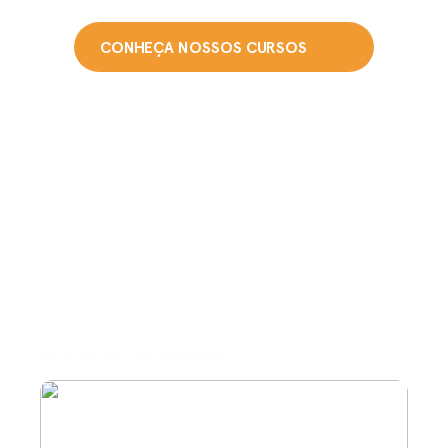
CONHEÇA NOSSOS CURSOS
Ingresso via
Vestibular
Vestibular da FISUL o ingresso é semestral, por
prova de redação on-line ou presencial, por
aproveitamento da nota do ENEM ou pela nota
de vestibulares anteriores. Inscrições permanentes
no ano todo. Inscreva-se e comece a estudar em
qualquer momento do ano!
INSCREVA-SE AGORA