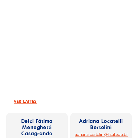
Titulação
Doutor
Disciplinas Ministradas
Comportamento do Consumidor
Estágios
Metodologia Científica
Pesquisa de Marketing
Resumo
Mestre e doutor em Administração. Especialista
em Gestão Estratégica da Qualidade.
ricardo.reche@fisul.edu.br
VER LATTES
Delci Fátima
Adriana Locatelli
Meneghetti
Bertolini
Casagrande
adriana.bertolini@fisul.edu.br