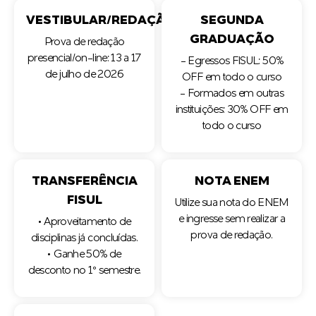
VESTIBULAR/REDAÇÃO
SEGUNDA
GRADUAÇÃO
Prova de redação
presencial/on-line: 13 a 17
- Egressos FISUL: 50%
de julho de 2026
OFF em todo o curso
- Formados em outras
instituições: 30% OFF em
todo o curso
TRANSFERÊNCIA
NOTA ENEM
FISUL
Utilize sua nota do ENEM
e ingresse sem realizar a
• Aproveitamento de
prova de redação.
disciplinas já concluídas.
• Ganhe 50% de
desconto no 1º semestre.