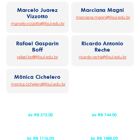
Marcelo Juarez
Marciana Magni
Vizzotto
marciana.magni@fisul.edu.br
marcelo.vizzotto@fisul.edu.br
Rafael Gasparin
Ricardo Antonio
Boff
Reche
rafael.boff@fisul.edu.br
ricardo.reche@fisul.edu.br
Mônica Cichelero
monica.cichelero@fisul.edu.br
1 Disciplina
2 Disciplinas
6x R$ 372.00
6x R$ 744.00
3 Disciplinas
4 Disciplinas
6x R$ 1116.00
6x R$ 1488.00