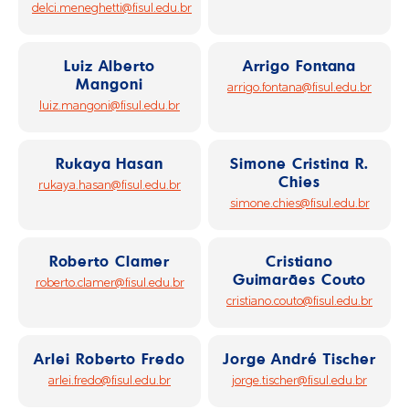
delci.meneghetti@fisul.edu.br
Luiz Alberto
Arrigo Fontana
Mangoni
arrigo.fontana@fisul.edu.br
luiz.mangoni@fisul.edu.br
Rukaya Hasan
Simone Cristina R.
Chies
rukaya.hasan@fisul.edu.br
simone.chies@fisul.edu.br
Roberto Clamer
Cristiano
Guimarães Couto
roberto.clamer@fisul.edu.br
cristiano.couto@fisul.edu.br
Arlei Roberto Fredo
Jorge André Tischer
arlei.fredo@fisul.edu.br
jorge.tischer@fisul.edu.br